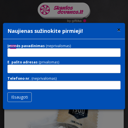
×
Naujienas sužinokite pirmieji!
Įmonės pavadinimas
(neprivalomas)
Toggle
navigation
E. pašto adresas
(privalomas)
MENTOS
/ Dražė
Telefono nr.
(neprivalomas)