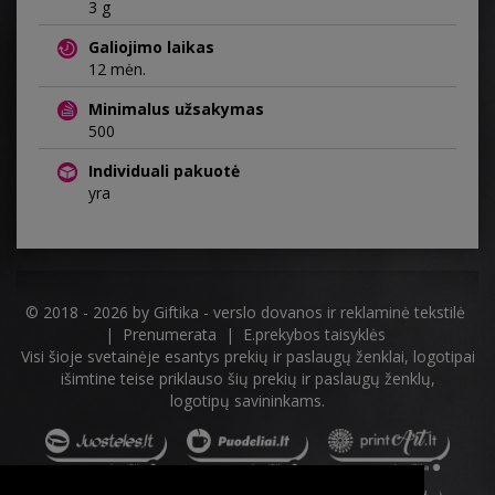
3 g
Galiojimo laikas
12 mėn.
Minimalus užsakymas
500
Individuali pakuotė
yra
© 2018 - 2026 by
Giftika - verslo dovanos ir reklaminė tekstilė
|
Prenumerata
|
E.prekybos taisyklės
Visi šioje svetainėje esantys prekių ir paslaugų ženklai, logotipai
išimtine teise priklauso šių prekių ir paslaugų ženklų,
logotipų savininkams.