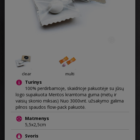
clear
multi
Turinys
100% perdirbamoje, skaidrioje pakuotėje su jūsų
logo supakuota Mentos kramtoma guma (mėtų ir
vaisių skonio miksas) Nuo 3000vnt. užsakymo galima
pilnos spaudos flow-pack pakuotė.
Matmenys
5,5x2,5cm
Svoris