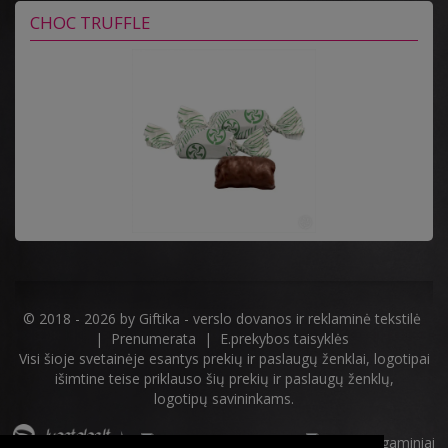
CHOC TRUFFLE
© 2018 - 2026 by
Giftika - verslo dovanos ir reklaminė tekstilė
|
Prenumerata
|
E.prekybos taisyklės
Visi šioje svetainėje esantys prekių ir paslaugų ženklai, logotipai
išimtine teise priklauso šių prekių ir paslaugų ženklų,
logotipų savininkams.