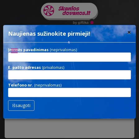
×
Naujienas sužinokite pirmieji!
Įmonės pavadinimas
(neprivalomas)
Toggle
navigation
E. pašto adresas
(privalomas)
FRUIT LOLLIPOP
Telefono nr.
(neprivalomas)