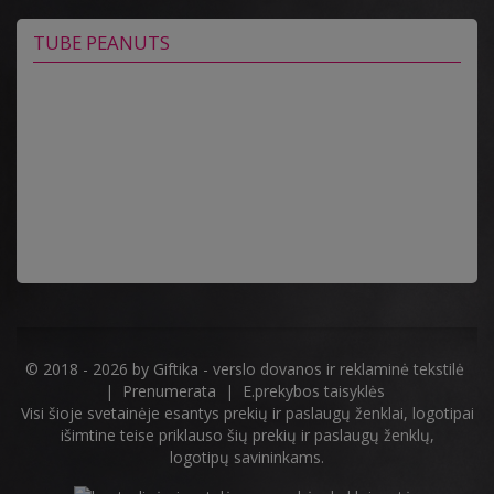
TUBE PEANUTS
© 2018 - 2026 by
Giftika - verslo dovanos ir reklaminė tekstilė
|
Prenumerata
|
E.prekybos taisyklės
Visi šioje svetainėje esantys prekių ir paslaugų ženklai, logotipai
išimtine teise priklauso šių prekių ir paslaugų ženklų,
logotipų savininkams.