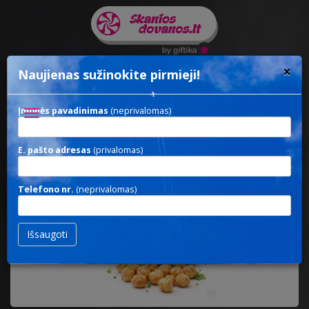
×
Naujienas sužinokite pirmieji!
Įmonės pavadinimas
(neprivalomas)
Toggle
navigation
E. pašto adresas
(privalomas)
TUBE CHICKPEAS
Telefono nr.
(neprivalomas)