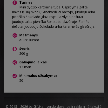
Turinys
Mini dydžio kartoninė tūba. Užpildymą galite
rinktis iš šių skonių: Anakardžiai baltojo, juodoju arba
pieniško šokolado glazūroje. Lazdyno riešutai
juodojo arba pieniško šokolado glazūroje. Žemės
riešutai juoduojo šokolado arba karamelės glazūroje.
Matmenys
ø80x100mm
Svoris
200 g
Galiojimo laikas
12 mėn.
Minimalus užsakymas
50
© 2018 - 2026 by
Giftika - verslo dovanos ir reklaminė tekstilė