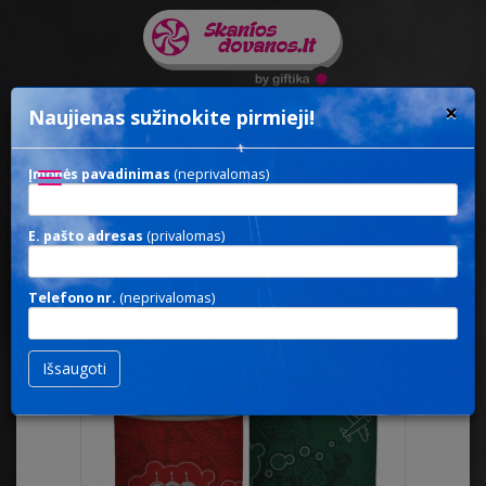
×
Naujienas sužinokite pirmieji!
Įmonės pavadinimas
(neprivalomas)
Toggle
navigation
E. pašto adresas
(privalomas)
MINITUBE NUTS
/ Dražė
Telefono nr.
(neprivalomas)