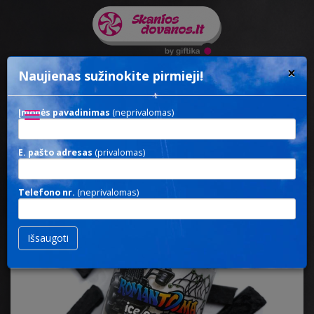
×
Naujienas sužinokite pirmieji!
Įmonės pavadinimas
(neprivalomas)
Toggle
navigation
E. pašto adresas
(privalomas)
FREEZE-DRIED ICE
/ Ledai
Telefono nr.
(neprivalomas)