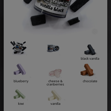
black vanilla
blueberry
cheese &
chocolate
cranberries
kiwi
vanilla