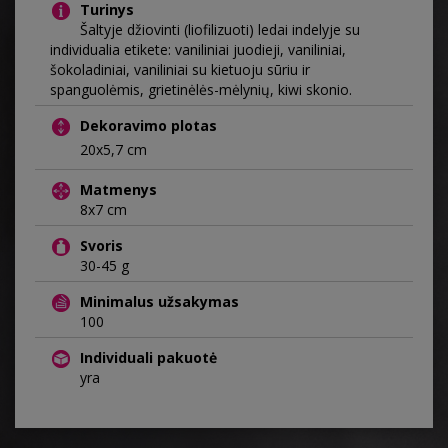
Turinys
Šaltyje džiovinti (liofilizuoti) ledai indelyje su
individualia etikete: vaniliniai juodieji, vaniliniai,
šokoladiniai, vaniliniai su kietuoju sūriu ir
spanguolėmis, grietinėlės-mėlynių, kiwi skonio.
Dekoravimo plotas
20x5,7 cm
Matmenys
8x7 cm
Svoris
30-45 g
Minimalus užsakymas
100
Individuali pakuotė
yra