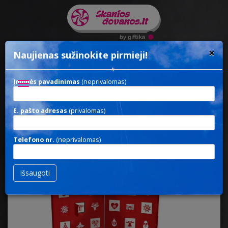
×
Naujienas sužinokite pirmieji!
Įmonės pavadinimas
(neprivalomas)
Toggle
navigation
E. pašto adresas
(privalomas)
ADVENT BOOK
/ Solidžios dovanos
Telefono nr.
(neprivalomas)