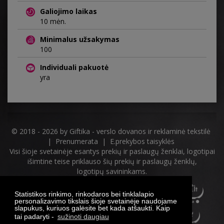
Galiojimo laikas
10 mėn.
Minimalus užsakymas
100
Individuali pakuotė
yra
© 2018 - 2026 by
Giftika - verslo dovanos ir reklaminė tekstilė
|
Prenumerata
|
E.prekybos taisyklės
Visi šioje svetainėje esantys prekių ir paslaugų ženklai, logotipai
išimtine teise priklauso šių prekių ir paslaugų ženklų,
logotipų savininkams.
Statistikos rinkimo, rinkodaros bei tinklalapio
personalizavimo tikslais šioje svetainėje naudojame
slapukus, kuriuos galėsite bet kada atšaukti. Kaip
tai padaryti -
sužinoti daugiau