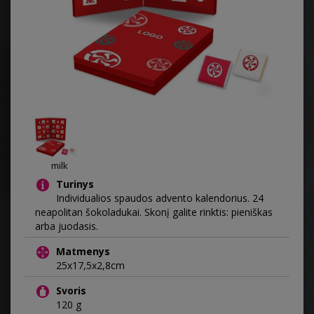
milk
Turinys
Individualios spaudos advento kalendorius. 24
neapolitan šokoladukai. Skonį galite rinktis: pieniškas
arba juodasis.
Matmenys
25х17,5х2,8cm
Svoris
120 g