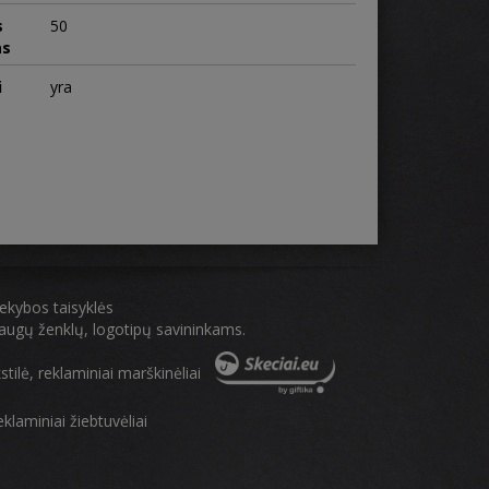
s
50
as
i
yra
rekybos taisyklės
aslaugų ženklų, logotipų savininkams.