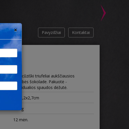
×
Pavyzdžiai
Kontaktai
Prancūziški triufeliai aukščiausios
kokybės šokolade. Pakuotė -
individualios spaudos dėžutė.
s
17х9,2х2,7cm
100 g
12 mėn.