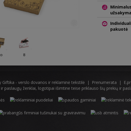
Minimalu
užsakym
Individual
pakuotė
co
8
by
Giftika - verslo dovanos ir reklaminė tekstilė
|
Prenumerata
|
E.p
 ir paslaugų ženklai, logotipai išimtine teise priklauso šių prekių ir p