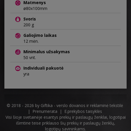
Matmenys
ø80x100mm
Svoris
200 g
Galiojimo laikas
12 mėn.
Minimalus užsakymas
50 vnt.
Individuali pakuotė
yra
© 2018 - 2026 by
Giftika - verslo dovanos ir reklaminė tekstilė
|
Prenumerata
|
E.prekybos taisyklės
Visi šioje svetainėje esantys prekių ir paslaugų ženklai, logotipai
išimtine teise priklauso šių prekių ir paslaugų ženklų,
logotipų savininkams.