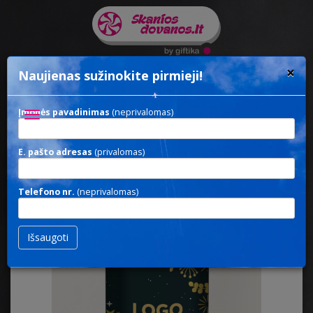
×
Naujienas sužinokite pirmieji!
Įmonės pavadinimas
(neprivalomas)
Toggle
navigation
E. pašto adresas
(privalomas)
TUBE DATES
/ Solidžios dovanos
Telefono nr.
(neprivalomas)